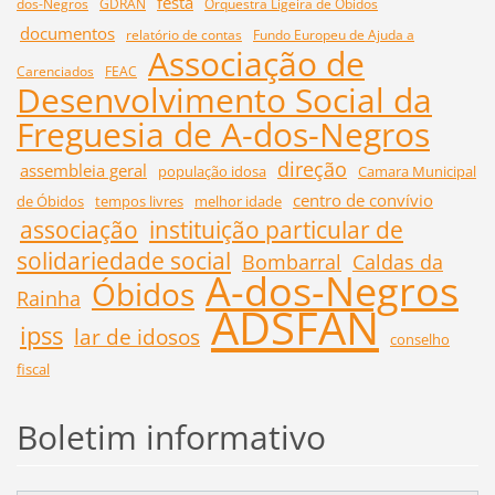
festa
dos-Negros
GDRAN
Orquestra Ligeira de Óbidos
documentos
relatório de contas
Fundo Europeu de Ajuda a
Associação de
Carenciados
FEAC
Desenvolvimento Social da
Freguesia de A-dos-Negros
direção
assembleia geral
população idosa
Camara Municipal
centro de convívio
de Óbidos
tempos livres
melhor idade
associação
instituição particular de
solidariedade social
Bombarral
Caldas da
A-dos-Negros
Óbidos
Rainha
ADSFAN
ipss
lar de idosos
conselho
fiscal
Boletim informativo